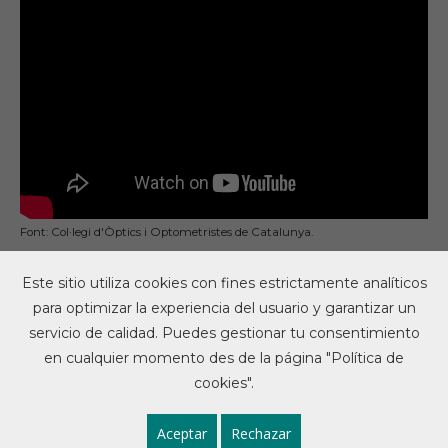
Font: Col·legi d'Òptics i Optometristes de Catalunya.
Este sitio utiliza cookies con fines estrictamente analíticos
para optimizar la experiencia del usuario y garantizar un
servicio de calidad. Puedes gestionar tu consentimiento
en cualquier momento des de la página "Política de
Web de salut per escoles del Col·legi oficial de
Farmacèutics de Barcelona dedicat a ajudar al docent
cookies".
en el procés de formació dels alumnes.
Avís Legal
-
Política de privacitat
-
Política de cookies
- Tots els drets
Aceptar
Rechazar
reservats.
Espai web realizat per
Espais