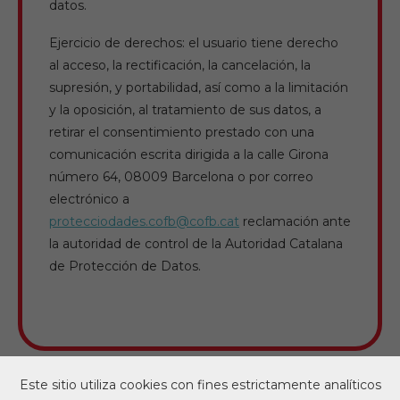
datos.
Ejercicio de derechos: el usuario tiene derecho
al acceso, la rectificación, la cancelación, la
supresión, y portabilidad, así como a la limitación
y la oposición, al tratamiento de sus datos, a
retirar el consentimiento prestado con una
comunicación escrita dirigida a la calle Girona
número 64, 08009 Barcelona o por correo
electrónico a
protecciodades.cofb@cofb.cat
reclamación ante
la autoridad de control de la Autoridad Catalana
de Protección de Datos.
Este sitio utiliza cookies con fines estrictamente analíticos