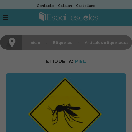
Contacto
Catalán
Castellano
Inicio
Etiquetas
Artículos etiquetados
con "piel"
ETIQUETA:
PIEL