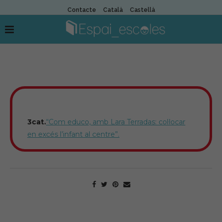
Contacte
Català
Castellà
3cat.
“Com educo, amb Lara Terradas: col·locar
en excés l’infant al centre”.