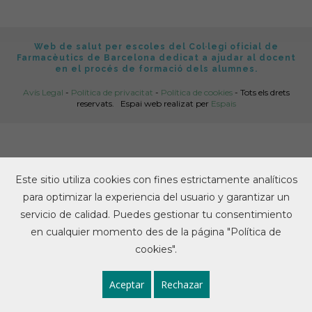
Web de salut per escoles del Col·legi oficial de
Farmacèutics de Barcelona dedicat a ajudar al docent
en el procés de formació dels alumnes.
Avís Legal
-
Política de privacitat
-
Política de cookies
- Tots els drets
reservats.
Espai web realizat per
Espais
Este sitio utiliza cookies con fines estrictamente analíticos
para optimizar la experiencia del usuario y garantizar un
servicio de calidad. Puedes gestionar tu consentimiento
en cualquier momento des de la página "Política de
cookies".
Aceptar
Rechazar