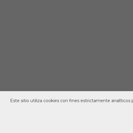
Este sitio utiliza cookies con fines estrictamente analítico
Web de salut per escoles del Col·legi ofici
Avís Legal
-
Política d