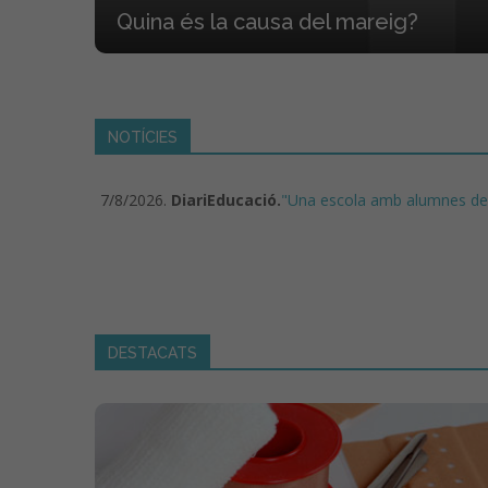
r què
Quina és la causa del mareig?
NOTÍCIES
7/8/2026.
DiariEducació.
"Una escola amb alumnes de 3
DESTACATS