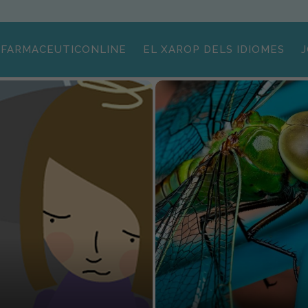
FARMACEUTICONLINE
EL XAROP DELS IDIOMES
J