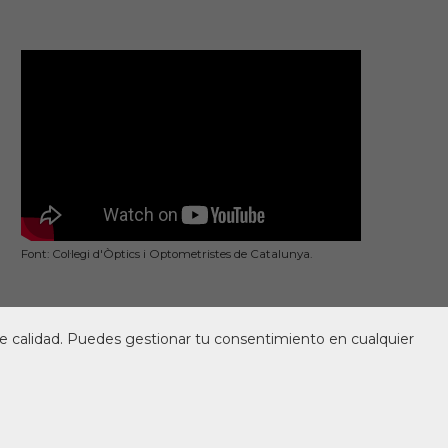
Font: Col·legi d'Òptics i Optometristes de Catalunya.
o de calidad. Puedes gestionar tu consentimiento en cualquier
ocent en el procés de formació dels alumnes.
eb realizat per
Espais