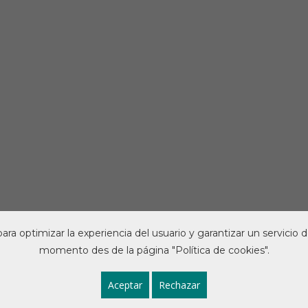
s para optimizar la experiencia del usuario y garantizar un servici
momento des de la página "Política de cookies".
al de Farmacèutics de Barcelona dedicat a ajudar al d
Aceptar
Rechazar
e privacitat
-
Política de cookies
- Tots els drets reservats.
Espai w