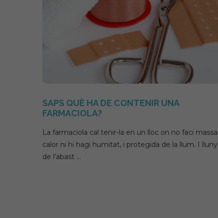
Origen of foods
What are li
SAPS QUÈ HA DE CONTENIR UNA
FARMACIOLA?
La farmaciola cal tenir-la en un lloc on no faci massa
calor ni hi hagi humitat, i protegida de la llum. I lluny
de l’abast …