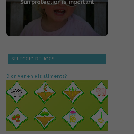
Sun protection is important
SELECCIÓ DE JOCS
D'on venen els aliments?