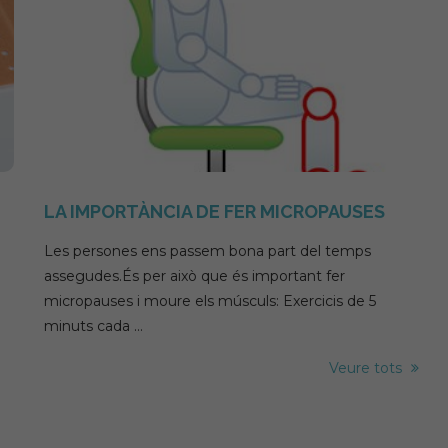
ce?
First Aid Kit
LA IMPORTÀNCIA DE FER MICROPAUSES
Les persones ens passem bona part del temps
assegudes.És per això que és important fer
micropauses i moure els músculs: Exercicis de 5
minuts cada …
Veure tots