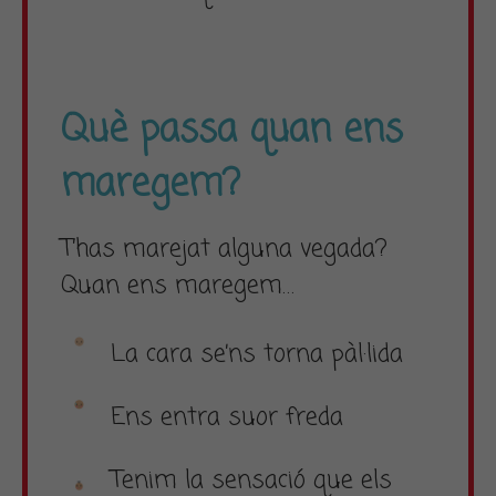
Què passa quan ens
maregem?
T’has marejat alguna vegada?
Quan ens maregem…
La cara se’ns torna pàl·lida
Ens entra suor freda
Tenim la sensació que els