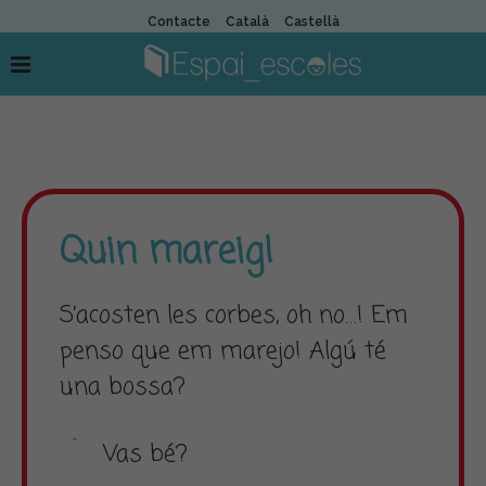
Contacte
Català
Castellà
Quin mareig!
S’acosten les corbes, oh no…! Em
penso que em marejo! Algú té
una bossa?
Vas bé?