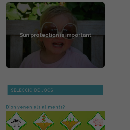
Sun protection is important
SELECCIÓ DE JOCS
D'on venen els aliments?