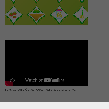
Font: Col·legi d'Òptics i Optometristes de Catalunya.