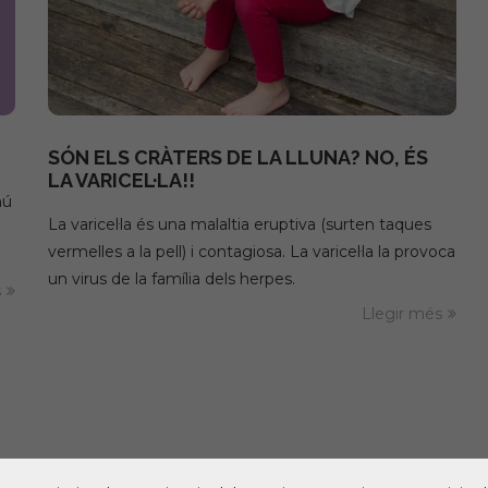
SÓN ELS CRÀTERS DE LA LLUNA? NO, ÉS
LA VARICEL·LA!!
mú
La varicel·la és una malaltia eruptiva (surten taques
vermelles a la pell) i contagiosa. La varicel·la la provoca
un virus de la família dels herpes.
s
Llegir més