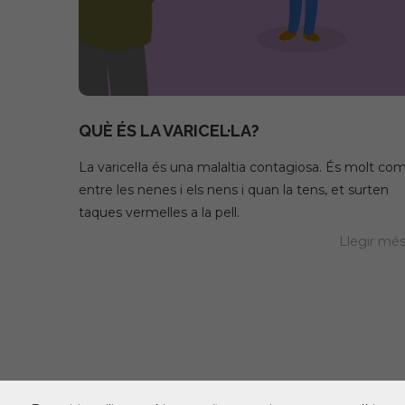
QUÈ ÉS LA VARICEL·LA?
La varicel·la és una malaltia contagiosa. És molt co
entre les nenes i els nens i quan la tens, et surten
taques vermelles a la pell.
Llegir mé