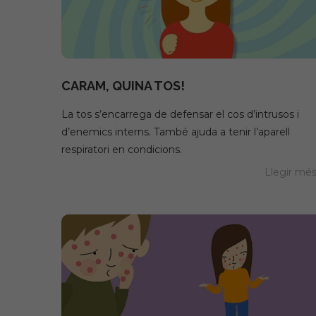
Origen of foods
What are li
CARAM, QUINA TOS!
La tos s’encarrega de defensar el cos d’intrusos i
d’enemics interns. També ajuda a tenir l’aparell
respiratori en condicions.
Llegir mé